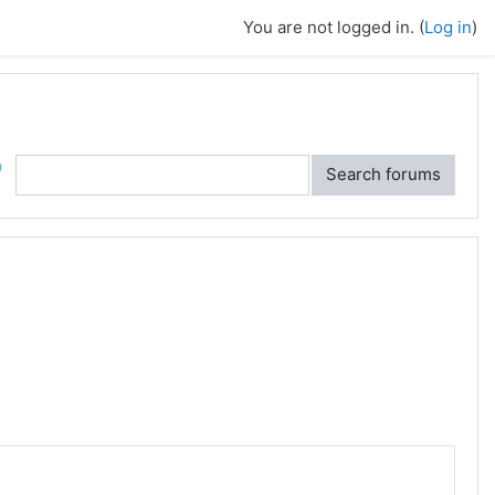
You are not logged in. (
Log in
)
ch
Search forums