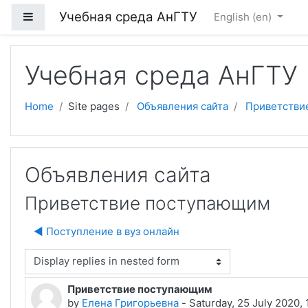
Skip to main content
Учебная среда АнГТУ
Side panel
English ‎(en)‎
Учебная среда АнГТУ
Home
Site pages
Объявления сайта
Приветстви
Объявления сайта
Приветствие поступающим
◀︎ Поступление в вуз онлайн
isplay mode
Приветствие поступающим
Number of replies: 0
by
Елена Григорьевна
-
Saturday, 25 July 2020,